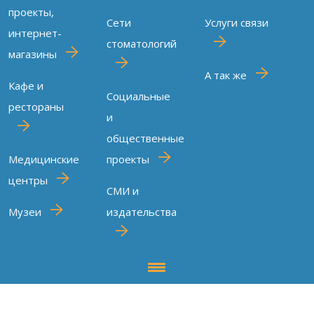
проекты,
Сети
Услуги связи
интернет-
стоматологий
магазины
А так же
Кафе и
Социальные
рестораны
и
общественные
Медицинские
проекты
центры
СМИ и
Музеи
издательства