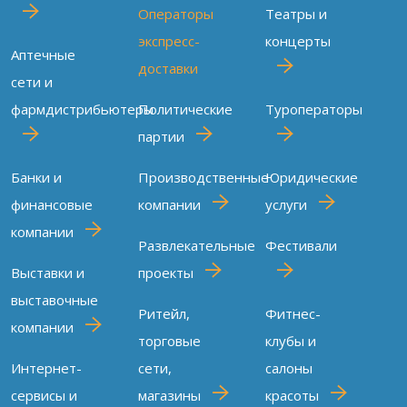
Операторы
Театры и
экспресс-
концерты
Аптечные
доставки
сети и
фармдистрибьютеры
Политические
Туроператоры
партии
Банки и
Производственные
Юридические
финансовые
компании
услуги
компании
Развлекательные
Фестивали
Выставки и
проекты
выставочные
Ритейл,
Фитнес-
компании
торговые
клубы и
Интернет-
сети,
салоны
сервисы и
магазины
красоты