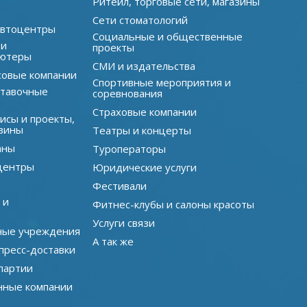
Ритейл, торговые сети, магазины
Сети стоматологий
автоцентры
Социальные и общественные
 и
проекты
ютеры
СМИ и издательства
совые компании
Спортивные мероприятия и
ставочные
соревнования
Страховые компании
исы и проекты,
зины
Театры и концерты
аны
Туроператоры
центры
Юридические услуги
Фестивали
 и
Фитнес-клубы и салоны красоты
Услуги связи
ные учреждения
А так же
пресс-доставки
партии
нные компании