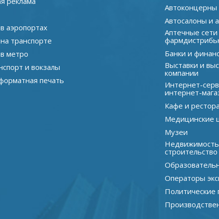
я реклама
Автоконцерны
Автосалоны и 
 в аэропортах
Аптечные сети
фармдистрибь
 на транспорте
Банки и финан
 в метро
Выставки и вы
нспорт и вокзалы
компании
орматная печать
Интернет-серв
интернет-мага
Кафе и рестор
Медицинские 
Музеи
Недвижимость
строительство
Образователь
Операторы экс
Политические 
Производстве