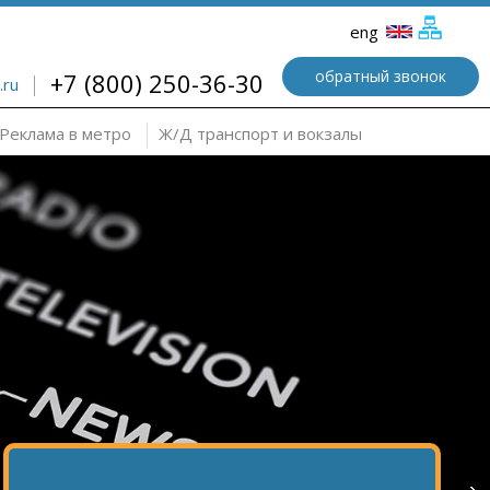
eng
обратный звонок
+7 (800) 250-36-30
.ru
Реклама в метро
Ж/Д транспорт и вокзалы