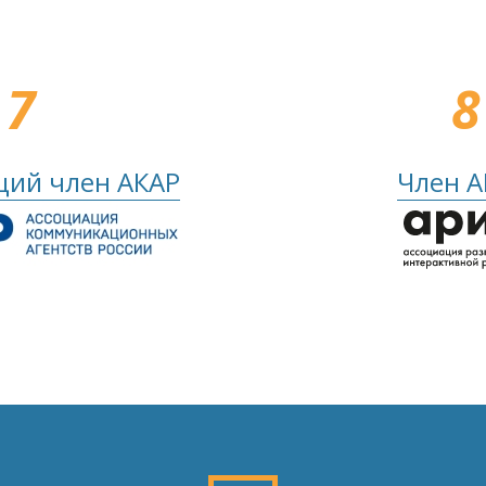
7
8
ий член АКАР
Член 