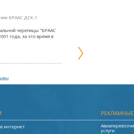
ании БРААС ДСК-1
ральной черепицы "БРААС
001 года, за это время в
зывы
И
РЕКЛАМНЫЕ
Авиаперевозчи
 в интернет
услуги