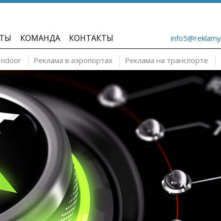
ТЫ
КОМАНДА
КОНТАКТЫ
info5@reklamy
Indoor
Реклама в аэропортах
Реклама на транспорте
Широкоформатная печать