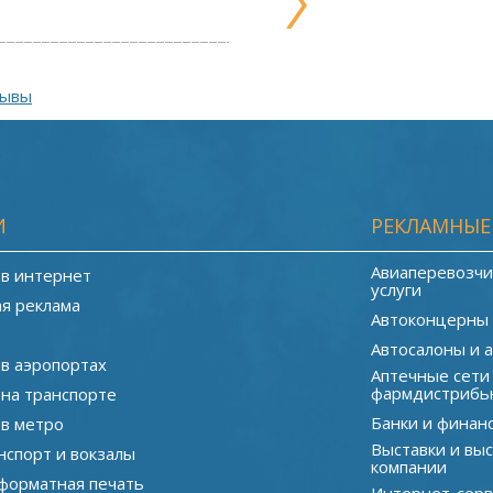
зывы
И
РЕКЛАМНЫЕ
Авиаперевозчи
 в интернет
услуги
я реклама
Автоконцерны
Автосалоны и 
 в аэропортах
Аптечные сети
фармдистрибь
 на транспорте
Банки и финан
 в метро
Выставки и вы
нспорт и вокзалы
компании
орматная печать
Интернет-серв