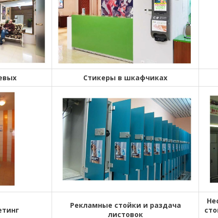
евых
Стикеры в шкафчиках
Не
Рекламные стойки и раздача
етинг
сто
листовок