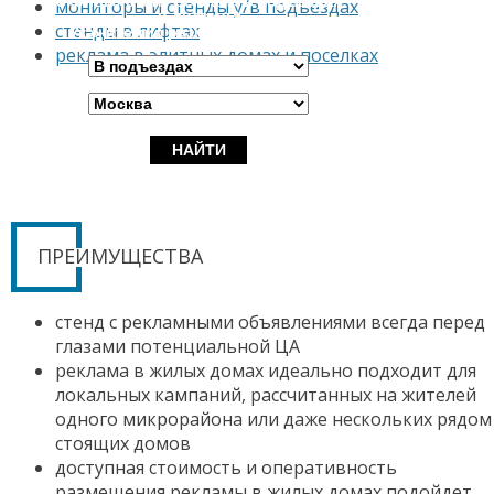
Сколько стоит реклама в подъездах
мониторы и стенды у/в подъездах
и лифтах?
стенды в лифтах
Укажите тип размещения и город
реклама в элитных домах и поселках
ПРЕИМУЩЕСТВА
стенд с рекламными объявлениями всегда перед
глазами потенциальной ЦА
реклама в жилых домах идеально подходит для
локальных кампаний, рассчитанных на жителей
одного микрорайона или даже нескольких рядом
стоящих домов
доступная стоимость и оперативность
размещения рекламы в жилых домах подойдет