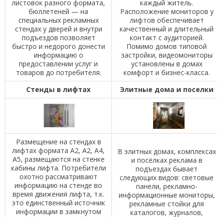
листовок разного формата,
каждый житель.
бюллетеней — на
Расположение мониторов у
специальных рекламных
лифтов обеспечивает
стендах у дверей и внутри
качественный и длительный
подъездов позволяет
контакт с аудиторией.
быстро и недорого донести
Помимо домов типовой
информацию о
застройки, видеомониторы
предоставлении услуг и
установлены в домах
товаров до потребителя.
комфорт и бизнес-класса.
Стенды в лифтах
Элитные дома и поселки
Размещение на стендах в
лифтах формата А2, А2, А4,
В элитных домах, комплексах
А5, размещаются на стенке
и посёлках реклама в
кабины лифта. Потребители
подъездах бывает
охотно рассматривают
следующих видов: световые
информацию на стенде во
панели, рекламно-
время движения лифта, т.к.
информационные мониторы,
это единственный источник
рекламные стойки для
информации в замкнутом
каталогов, журналов,