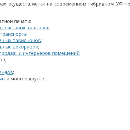
ах осуществляется на современном гибридном УФ-при
атной печати:
, выставок, вокзалов
;
 транспорта
;
очных павильонов
;
льные декорации
;
 продаж, и интерьеров помещений
;
ов;
ендов
;
мы
и многое другое.