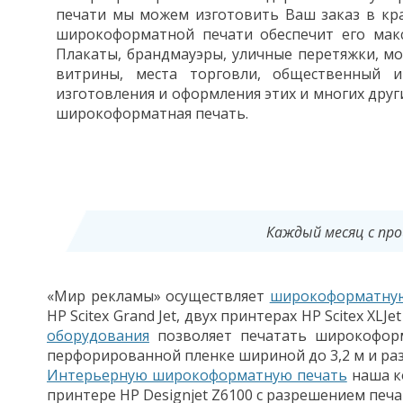
печати мы можем изготовить Ваш заказ в кра
широкоформатной печати обеспечит его мак
Плакаты, брандмауэры, уличные перетяжки, мо
витрины, места торговли, общественный 
изготовления и оформления этих и мн
огих друг
широкоформатная печать.
Каждый месяц с про
«Мир рекламы» осуществляет
широкоформатную
HP Scitex Grand Jet, двух принтерах HP Scitex XL
оборудования
позволяет печатать широкоформа
перфорированной пленке шириной до 3,2 м и раз
Интерьерную широкоформатную печать
наша к
принтере HP Designjet Z6100 с разрешением печат