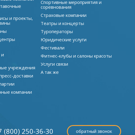
Спортивные мероприятия и
ставочные
соревнования
Страховые компании
исы и проекты,
зины
Театры и концерты
аны
Туроператоры
центры
Юридические услуги
Фестивали
 и
Фитнес-клубы и салоны красоты
Услуги связи
ные учреждения
А так же
пресс-доставки
партии
нные компании
7 (800) 250-36-30
обратный звонок