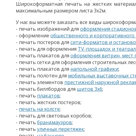
Широкоформатная печать на жестких материал
максимальным размером листа 3х2м.
У нас вы можете заказать все виды широкоформ
- печать изображений для
оформления стадионов
- оформление
общественного и корпоративного
- печать постеров для
сити-форматов и
останов
- печать для оформления
TV-площадок и театра
- печать плакатов для
оформления витрин, мест
- печать сетки для оформления строительных лес
- печать плакатов для
напольной графики
;
- печать полотен для
мобильных выставочных ст
- печать элементов
престижной наружной рекла
- печать биллбордов для
щитов
3x6
;
- печать
плакатов
;
- печать жестких постеров;
-
печать на
холсте
;
- печать для световых коробов;
- печать
брандмауэров
;
- печать
уличных перетяжек
;
- печать
на баннере
.