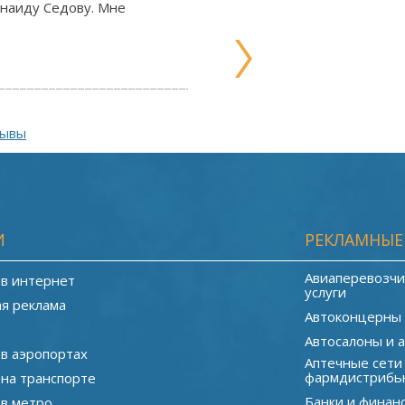
Зинаиду Седову. Мне
зывы
И
РЕКЛАМНЫЕ
Авиаперевозчи
 в интернет
услуги
я реклама
Автоконцерны
Автосалоны и 
 в аэропортах
Аптечные сети
фармдистрибь
 на транспорте
Банки и финан
 в метро