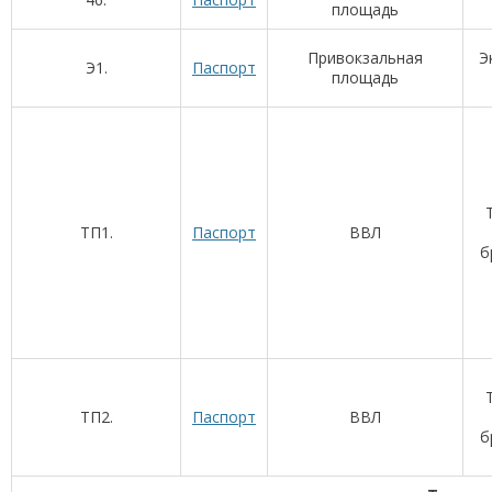
площадь
Привокзальная
Э
Э1.
Паспорт
площадь
ТП1.
Паспорт
ВВЛ
б
ТП2.
Паспорт
ВВЛ
б