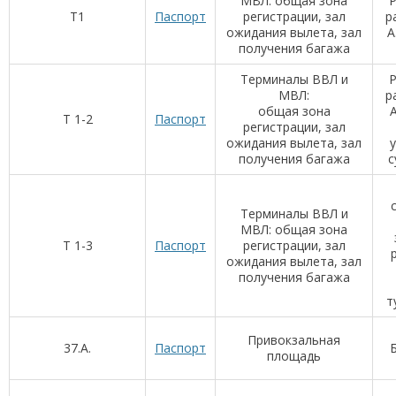
МВЛ: общая зона
Р
T1
Паспорт
регистрации, зал
р
ожидания вылета, зал
А
получения багажа
Терминалы ВВЛ и
Р
МВЛ:
р
общая зона
А
Т 1-2
Паспорт
регистрации, зал
ожидания вылета, зал
получения багажа
с
Терминалы ВВЛ и
МВЛ: общая зона
Т 1-3
Паспорт
регистрации, зал
ожидания вылета, зал
получения багажа
т
Привокзальная
37.А.
Паспорт
Б
площадь