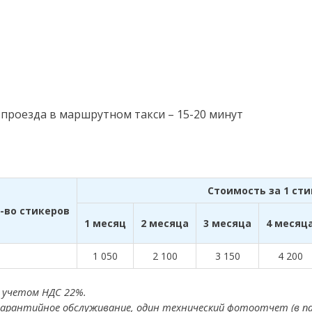
 проезда в маршрутном такси – 15-20 минут
Стоимость за 1 сти
-во стикеров
1 месяц
2 месяца
3 месяца
4 месяц
1 050
2 100
3 150
4 200
с учетом НДС 22%.
арантийное обслуживание, один технический фотоотчет (в па