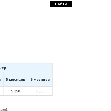
кер
а
5 месяцев
6 месяцев
5 250
6 300
рке).