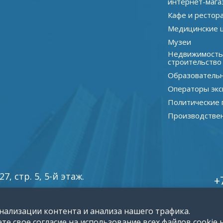
интернет-мага
Кафе и рестор
Медицинские 
Музеи
Недвижимость
строительство
Образователь
Операторы экс
Политические 
Производстве
, стр. 5, 5-й этаж.
+
нализации контента и анализа нашего трафика.
е свое согласие на использование всех файлов cookie н