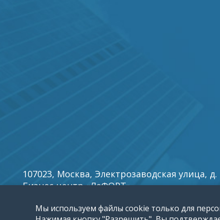
107023, Москва, Электрозаводская улица, д. 27
Бизнес центр «ЛеФОРТ».
E-mail:
info5@reklamy
.ru
Мы используем файлы cookie только для персо
Нажимая кнопку "Разрешить", Вы подтверждает