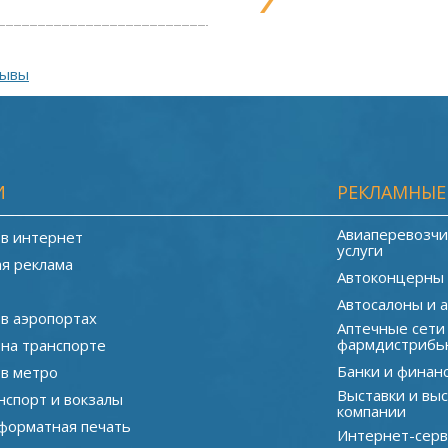
зывы
И
РЕКЛАМНЫЕ
Авиаперевозчи
 в интернет
услуги
я реклама
Автоконцерны
Автосалоны и 
 в аэропортах
Аптечные сети
фармдистрибь
 на транспорте
Банки и финан
 в метро
Выставки и вы
нспорт и вокзалы
компании
орматная печать
Интернет-серв