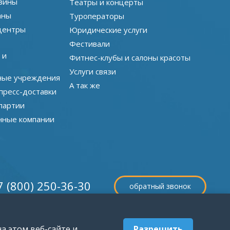
зины
Театры и концерты
аны
Туроператоры
центры
Юридические услуги
Фестивали
 и
Фитнес-клубы и салоны красоты
Услуги связи
ные учреждения
А так же
пресс-доставки
партии
нные компании
7 (800) 250-36-30
обратный звонок
а этом веб-сайте и
Разрешить