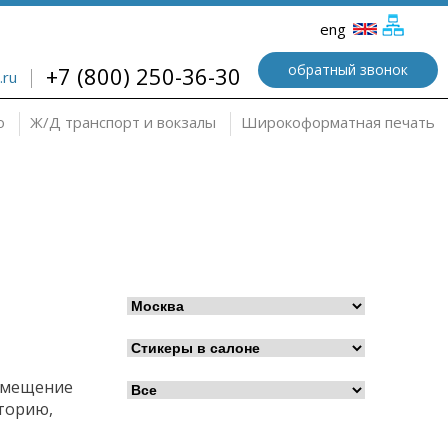
eng
обратный звонок
+7 (800) 250-36-30
.ru
о
Ж/Д транспорт и вокзалы
Широкоформатная печать
Сколько стоит реклама на транспорте?
Укажите город, номер маршрута
и вид транспорта
Вид рекламы:
Вид транспорта:
азмещение
торию,
Маршрут: