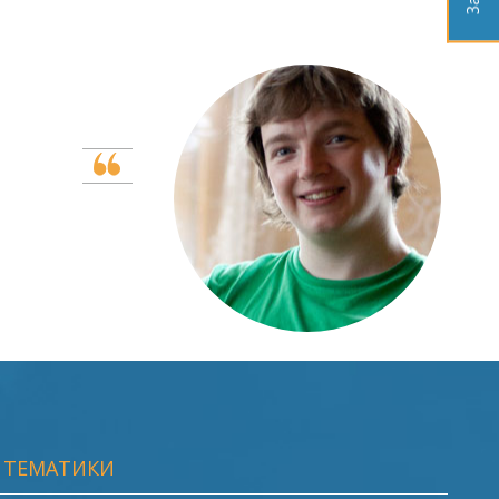
Е
Ме
 ТЕМАТИКИ