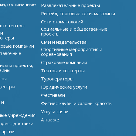
ки, гостиничные
Развлекательные проекты
Ритейл, торговые сети, магазины
Сети стоматологий
автоцентры
Социальные и общественные
 и
проекты
ютеры
СМИ и издательства
совые компании
Спортивные мероприятия и
ставочные
соревнования
Страховые компании
исы и проекты,
зины
Театры и концерты
аны
Туроператоры
центры
Юридические услуги
Фестивали
 и
Фитнес-клубы и салоны красоты
Услуги связи
ные учреждения
А так же
пресс-доставки
партии