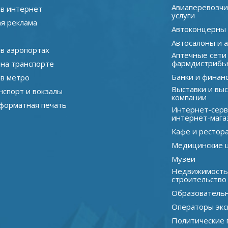
Авиаперевозчи
 в интернет
услуги
я реклама
Автоконцерны
Автосалоны и 
 в аэропортах
Аптечные сети
фармдистрибь
 на транспорте
Банки и финан
 в метро
Выставки и вы
нспорт и вокзалы
компании
орматная печать
Интернет-серв
интернет-мага
Кафе и рестор
Медицинские 
Музеи
Недвижимость
строительство
Образователь
Операторы экс
Политические 