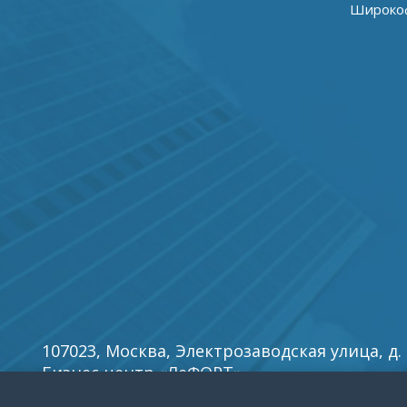
Широкоф
107023, Москва, Электрозаводская улица, д. 27
Бизнес центр «ЛеФОРТ».
E-mail:
info5@reklamy
.ru