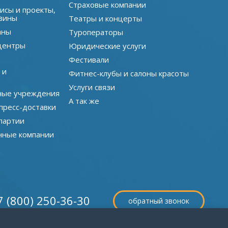
Страховые компании
исы и проекты,
зины
Театры и концерты
аны
Туроператоры
центры
Юридические услуги
Фестивали
 и
Фитнес-клубы и салоны красоты
Услуги связи
ные учреждения
А так же
пресс-доставки
партии
нные компании
7 (800) 250-36-30
обратный звонок