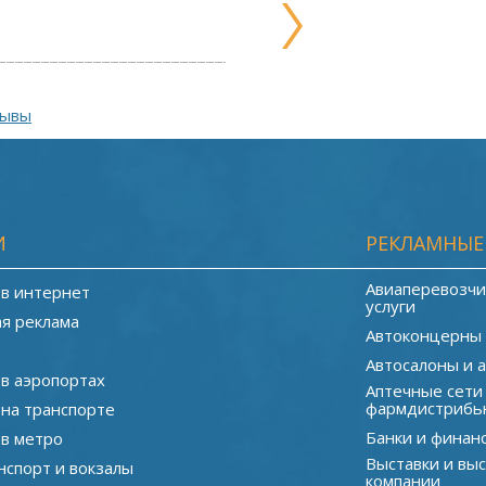
зывы
И
РЕКЛАМНЫЕ
Авиаперевозчи
 в интернет
услуги
я реклама
Автоконцерны
Автосалоны и 
 в аэропортах
Аптечные сети
фармдистрибь
 на транспорте
Банки и финан
 в метро
Выставки и вы
нспорт и вокзалы
компании