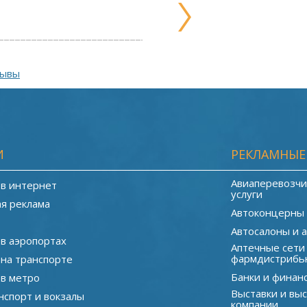
зывы
И
РЕКЛАМНЫЕ
Авиаперевозчи
 в интернет
услуги
я реклама
Автоконцерны
Автосалоны и 
 в аэропортах
Аптечные сети
фармдистрибь
 на транспорте
Банки и финан
 в метро
Выставки и вы
нспорт и вокзалы
компании