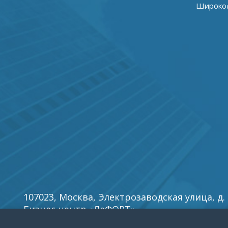
Широкоф
107023, Москва, Электрозаводская улица, д. 27
Бизнес центр «ЛеФОРТ».
E-mail:
info5@reklamy
.ru