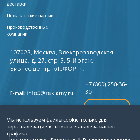
доставки
Политические партии
Производственные
компании
107023, Москва, Электрозаводская
улица, д. 27, стр. 5, 5-й этаж.
Бизнес центр «ЛеФОРТ».
+7 (800) 250-36-
30
info5@reklamy
E-mail:
.ru
обратный звонок
Мы используем файлы cookie только для
©
персонализации контента и анализа нашего
1996-2026 Группа компаний «Мир рекламы»
трафика.