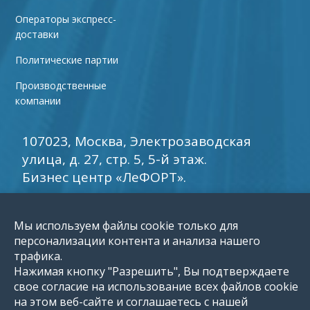
Операторы экспресс-
доставки
Политические партии
Производственные
компании
107023, Москва, Электрозаводская
улица, д. 27, стр. 5, 5-й этаж.
Бизнес центр «ЛеФОРТ».
+7 (800) 250-36-
Мы используем файлы cookie только для
30
info5@reklamy
E-mail:
.ru
персонализации контента и анализа нашего
трафика.
обратный звонок
Нажимая кнопку "Разрешить", Вы подтверждаете
свое согласие на использование всех файлов cookie
на этом веб-сайте и соглашаетесь с нашей
©
1996-2026 Группа компаний «Мир рекламы»