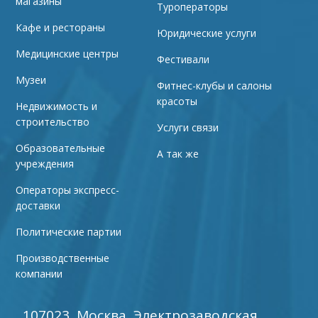
магазины
Туроператоры
Кафе и рестораны
Юридические услуги
Медицинские центры
Фестивали
Музеи
Фитнес-клубы и салоны
красоты
Недвижимость и
строительство
Услуги связи
Образовательные
А так же
учреждения
Операторы экспресс-
доставки
Политические партии
Производственные
компании
107023, Москва, Электрозаводская