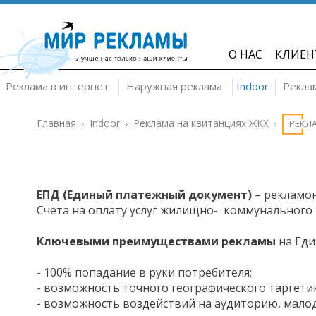
О НАС
КЛИЕН
Реклама в интернет
Наружная реклама
Indoor
Рекла
Главная
Indoor
Реклама на квитанциях ЖКХ
РЕКЛ
ЕПД (Единый платежный документ)
– рекламон
Счета на оплату услуг жилищно- коммунального 
Ключевыми преимуществами реклам
ы
на Еди
- 100% попадание в руки потребителя;
- возможность точного географического таргетин
- возможность воздействий на аудиторию, малод