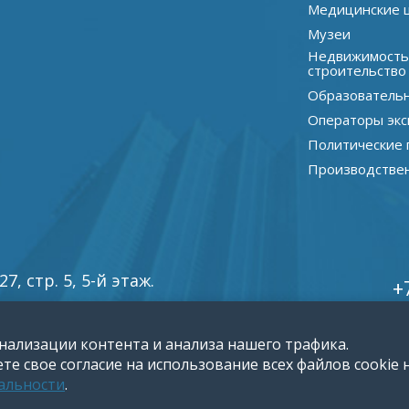
Медицинские 
Музеи
Недвижимость
строительство
Образователь
Операторы экс
Политические 
Производстве
, стр. 5, 5-й этаж.
+
нализации контента и анализа нашего трафика.
е свое согласие на использование всех файлов cookie н
альности
.