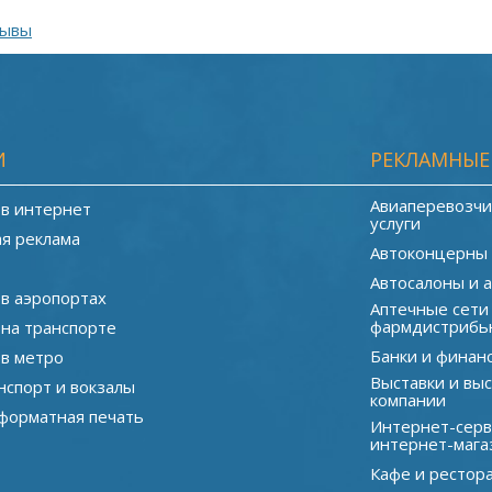
зывы
И
РЕКЛАМНЫЕ
Авиаперевозчи
 в интернет
услуги
я реклама
Автоконцерны
Автосалоны и 
 в аэропортах
Аптечные сети
фармдистрибь
 на транспорте
Банки и финан
 в метро
Выставки и вы
нспорт и вокзалы
компании
орматная печать
Интернет-серв
интернет-мага
Кафе и рестор