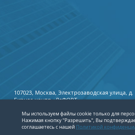
107023, Москва, Электрозаводская улица, д. 27
Бизнес центр «ЛеФОРТ».
E-mail:
info5@reklamy
.ru
Мы используем файлы cookie только для персо
Нажимая кнопку "Разрешить", Вы подтверждает
соглашаетесь с нашей
Политикой конфиденци
©
1996-2026 Группа компаний «Мир рекламы»