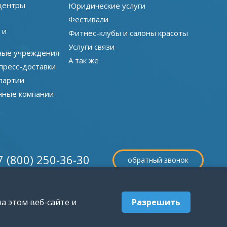
центры
Юридические услуги
Фестивали
 и
Фитнес-клубы и салоны красоты
Услуги связи
ные учреждения
А так же
пресс-доставки
партии
нные компании
7 (800) 250-36-30
обратный звонок
а этом веб-сайте и
Разрешить