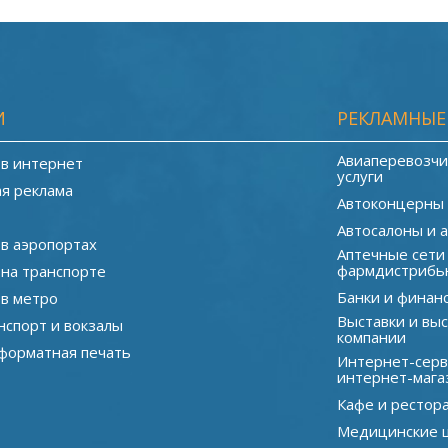
И
РЕКЛАМНЫЕ
Авиаперевозчи
 в интернет
услуги
я реклама
Автоконцерны
Автосалоны и 
 в аэропортах
Аптечные сети
фармдистрибь
 на транспорте
Банки и финан
 в метро
Выставки и вы
нспорт и вокзалы
компании
орматная печать
Интернет-серв
интернет-мага
Кафе и рестор
Медицинские 