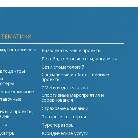
 ТЕМАТИКИ
ки, гостиничные
Развлекательные проекты
Ритейл, торговые сети, магазины
Сети стоматологий
автоцентры
Социальные и общественные
 и
проекты
ютеры
СМИ и издательства
совые компании
Спортивные мероприятия и
ставочные
соревнования
Страховые компании
исы и проекты,
зины
Театры и концерты
аны
Туроператоры
центры
Юридические услуги