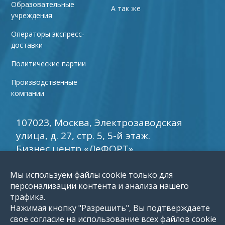
Образовательные
А так же
учреждения
Операторы экспресс-
доставки
Политические партии
Производственные
компании
107023, Москва, Электрозаводская
улица, д. 27, стр. 5, 5-й этаж.
Бизнес центр «ЛеФОРТ».
+7 (800) 250-36-
Мы используем файлы cookie только для
30
персонализации контента и анализа нашего
info5@reklamy
E-mail:
.ru
трафика.
Нажимая кнопку "Разрешить", Вы подтверждаете
обратный звонок
свое согласие на использование всех файлов cookie