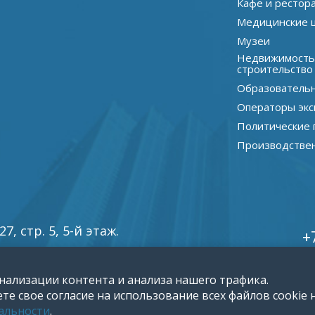
Кафе и рестор
Медицинские 
Музеи
Недвижимость
строительство
Образователь
Операторы экс
Политические 
Производстве
, стр. 5, 5-й этаж.
+
нализации контента и анализа нашего трафика.
е свое согласие на использование всех файлов cookie н
альности
.