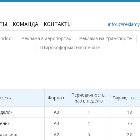
ТЫ
КОМАНДА
КОНТАКТЫ
info5@reklamy
Indoor
Реклама в аэропортах
Реклама на транспорте
Широкоформатная печать
Периодичность,
азеты
Формат
Тираж, тыс. э
раз в неделю
едели»
А3
1
18
ень»
А3
1
75
увашия»
А2
5
22