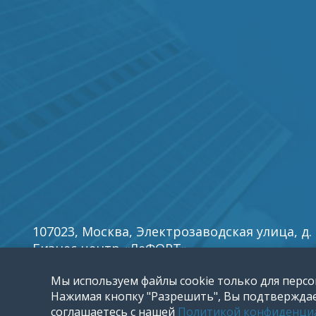
107023, Москва, Электрозаводская улица, д. 27
Бизнес центр «ЛеФОРТ».
E-mail:
info5@reklamy
.ru
Мы используем файлы cookie только для персо
Нажимая кнопку "Разрешить", Вы подтверждает
соглашаетесь с нашей
Политикой конфиденци