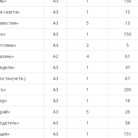
мь»
А3
1
150
я газета»
А3
1
15
звестия»
А3
5
13
во»
А3
1
150
птовик»
А4
2
5
азань»
А2
4
61
неделя»
А3
1
47
ости»(четв.)
A3
1
67
къ»
А3
1
200
ор»
А3
1
18
край»
А3
5
26
юдатель»
А3
1
58
ция»
А3
1
151