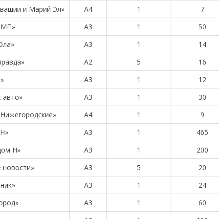
увашии и Марий Эл»
А4
1
7
-МП»
А3
1
50
Ола»
А3
1
14
правда»
А2
5
16
»
А3
1
12
 авто»
А3
1
30
и Нижегородские»
А4
1
9
-Н»
А3
1
465
дом Н»
А3
1
200
 новости»
А3
5
20
ник»
А3
1
24
ород»
А3
1
60