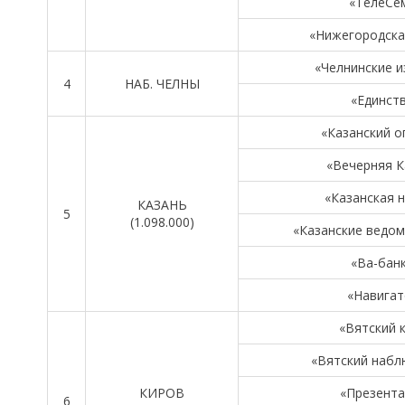
«ТелеСе
«Нижегородска
«Челнинские и
4
НАБ. ЧЕЛНЫ
«Единст
«Казанский о
«Вечерняя К
«Казанская 
КАЗАНЬ
5
(1.098.000)
«Казанские ведом
«Ва-бан
«Навигат
«Вятский 
«Вятский набл
КИРОВ
«Презента
6