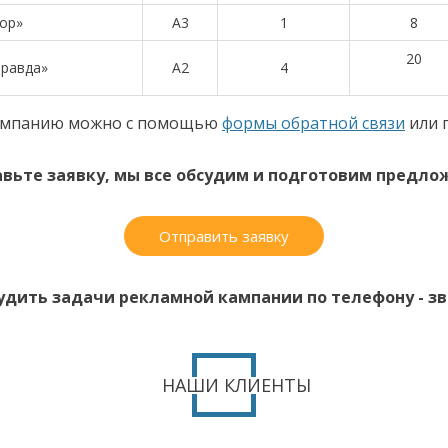
ор»
A3
1
8
20
правда»
А2
4
 кампанию можно с помощью
формы обратной связи
или 
вьте заявку, мы все обсудим и подготовим предло
Отправить заявку
удить задачи рекламной кампании по телефону - зво
НАШИ КЛИЕНТЫ