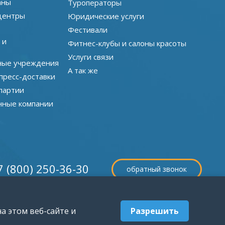
аны
Туроператоры
центры
Юридические услуги
Фестивали
 и
Фитнес-клубы и салоны красоты
Услуги связи
ные учреждения
А так же
пресс-доставки
партии
нные компании
7 (800) 250-36-30
обратный звонок
а этом веб-сайте и
Разрешить