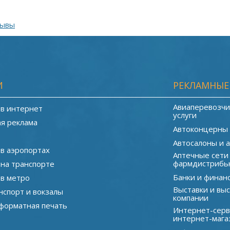
зывы
И
РЕКЛАМНЫЕ
Авиаперевозчи
 в интернет
услуги
я реклама
Автоконцерны
Автосалоны и 
 в аэропортах
Аптечные сети
фармдистрибь
 на транспорте
Банки и финан
 в метро
Выставки и вы
нспорт и вокзалы
компании
орматная печать
Интернет-серв
интернет-мага